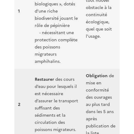
tout nouvel
biologiques », dotés
obstacle à la
1
d’une riche
continuité
biodiversité jouant le
écologique,
rôle de pépinière
quel que soit
nécessitant une
-
l’usage.
protection complète
des poissons
migrateurs
amphihalins.
Obligation
de
Restaurer
des cours
mise en
d’eau pour lesquels il
conformité
est nécessaire
des ouvrages
d’assurer le transport
2
au plus tard
suffisant des
dans les 5 ans
sédiments et la
après
circulation des
publication de
poissons migrateurs.
la liste.