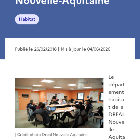
Nouvelle-Aquitaine
Habitat
Publié le 26/02/2018
| Mis à jour le 04/06/2026
Le
départ
ement
habita
t de la
DREAL
Nouve
lle-
| Crédit photo Dreal Nouvelle-Aquitaine
Aquita