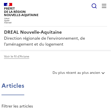
Reche
PRÉFET
DE LA RÉGION
NOUVELLE-AQUITAINE
DREAL Nouvelle-Aquitaine
Direction régionale de l’environnement, de
l’aménagement et du logement
Voir le fil d'Ariane
T
Du plus récent au plus ancien
r
i
Articles
e
r
l
e
Filtrer les articles
s