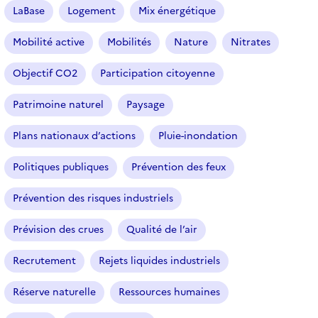
LaBase
Logement
Mix énergétique
l
e
Mobilité active
Mobilités
Nature
Nitrates
c
t
Objectif CO2
Participation citoyenne
i
o
Patrimoine naturel
Paysage
n
n
Plans nationaux d’actions
Pluie-inondation
é
Politiques publiques
Prévention des feux
)
Prévention des risques industriels
Prévision des crues
Qualité de l’air
Recrutement
Rejets liquides industriels
Réserve naturelle
Ressources humaines