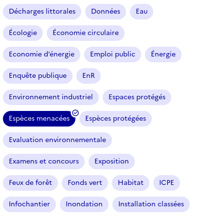
Décharges littorales
Données
Eau
Écologie
Économie circulaire
Economie d’énergie
Emploi public
Énergie
Enquête publique
EnR
Environnement industriel
Espaces protégés
Espèces menacées
Espèces protégées
(
f
Evaluation environnementale
i
l
Examens et concours
Exposition
t
r
Feux de forêt
Fonds vert
Habitat
ICPE
e
Infochantier
Inondation
Installation classées
s
é