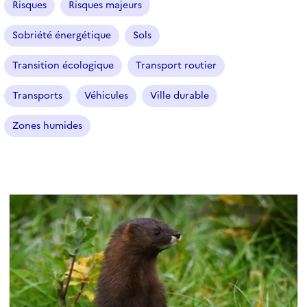
Risques
Risques majeurs
Sobriété énergétique
Sols
Transition écologique
Transport routier
Transports
Véhicules
Ville durable
Zones humides