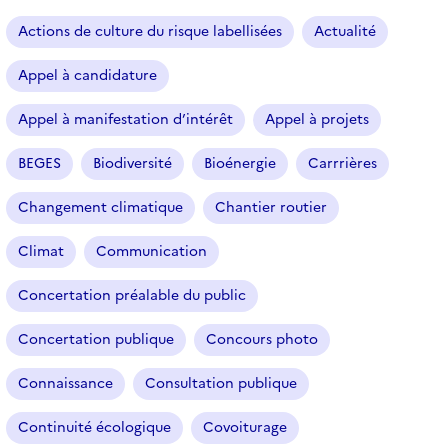
a
r
Actions de culture du risque labellisées
Actualité
t
i
Appel à candidature
c
l
Appel à manifestation d’intérêt
Appel à projets
e
s
BEGES
Biodiversité
Bioénergie
Carrrières
Changement climatique
Chantier routier
Climat
Communication
Concertation préalable du public
Concertation publique
Concours photo
Connaissance
Consultation publique
Continuité écologique
Covoiturage