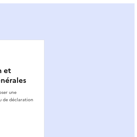
 et
énérales
oser une
u de déclaration