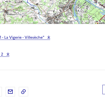
 - La Vigerie - Villesèche"
e 2
 Facebook
er sur X
Partager sur LinkedIn
Partager par email
Copier le lien de la page dans le presse-pap