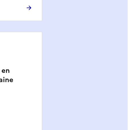
n en
aine