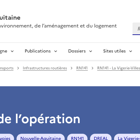
itaine
’environnement, de l’aménagement et du logement
Re
igne
Publications
Dossiers
Sites utiles
ansports
Infrastructures routières
RN141
RN141 - La Vigerie-Ville
de l’opération
voies
Nouvelle-Aquitaine
RN141
DREAL
La Vigerie