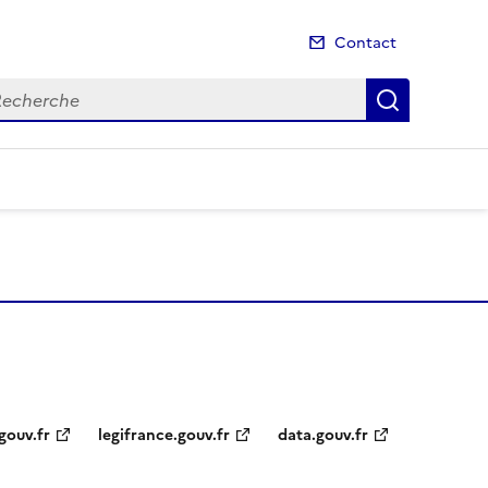
Contact
cherche
Recherch
gouv.fr
legifrance.gouv.fr
data.gouv.fr