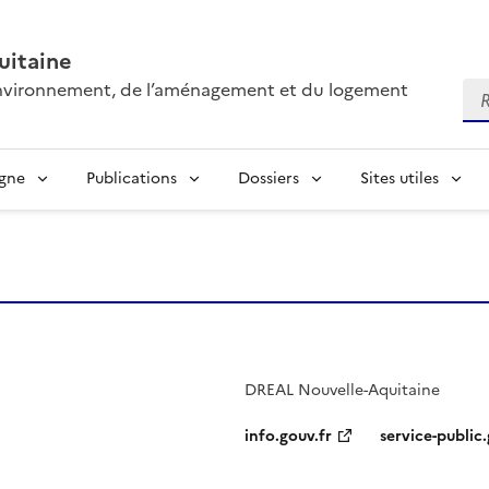
itaine
’environnement, de l’aménagement et du logement
Re
igne
Publications
Dossiers
Sites utiles
DREAL Nouvelle-Aquitaine
info.gouv.fr
service-public.