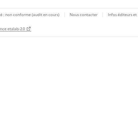
té : non conforme (audit en cours)
Nous contacter
Infos éditeurs et
ence etalab-2.0