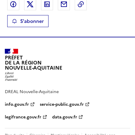
Partager sur Facebook
Partager sur X
Partager sur LinkedIn
Partager par email
Copier le lien de la 
S'abonner
PRÉFET
DE LA RÉGION
NOUVELLE-AQUITAINE
DREAL Nouvelle-Aquitaine
info.gouv.fr
service-public.gouv.fr
legifrance.gouv.fr
data.gouv.fr