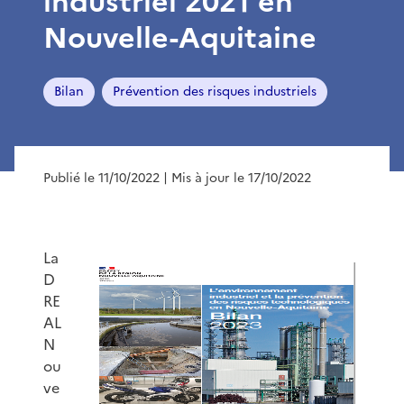
industriel 2021 en
Nouvelle-Aquitaine
Bilan
Prévention des risques industriels
Publié le 11/10/2022
| Mis à jour le 17/10/2022
La
D
RE
AL
N
ou
ve