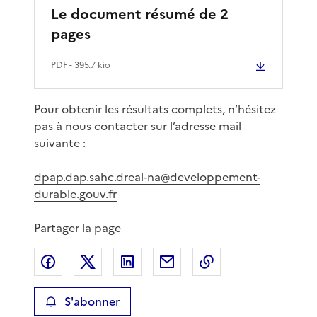
Le document résumé de 2
pages
PDF
- 395.7 kio
Pour obtenir les résultats complets, n’hésitez
pas à nous contacter sur l’adresse mail
suivante :
dpap.dap.sahc.dreal-na@developpement-
durable.gouv.fr
Partager la page
Partager sur Facebook
Partager sur X
Partager sur LinkedIn
Partager par email
Copier le lien de 
S'abonner