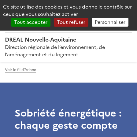
Panneau de gestion des cookies
Ce site utilise des cookies et vous donne le contrôle sur
Reche
PRÉFET
ceux que vous souhaitez activer
DE LA RÉGION
NOUVELLE-AQUITAINE
Tout accepter
Tout refuser
Personnaliser
DREAL Nouvelle-Aquitaine
Direction régionale de l’environnement, de
l’aménagement et du logement
Voir le fil d'Ariane
Sobriété énergétique :
chaque geste compte