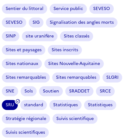
Sentier du littoral
Service public
SEVESO
SEVESO
SIG
Signalisation des angles morts
SINP
site uranifère
Sites classés
Sites et paysages
Sites inscrits
Sites nationaux
Sites Nouvelle-Aquitaine
Sites remarquables
Sites remarquables
SLGRI
SNE
Sols
Soutien
SRADDET
SRCE
SRU
standard
Statistiques
Statistiques
(
f
Stratégie régionale
Suivis scientifique
i
l
Suivis scientifiques
t