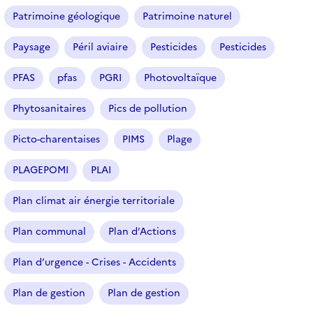
Patrimoine géologique
Patrimoine naturel
Paysage
Péril aviaire
Pesticides
Pesticides
PFAS
pfas
PGRI
Photovoltaïque
Phytosanitaires
Pics de pollution
Picto-charentaises
PIMS
Plage
PLAGEPOMI
PLAI
Plan climat air énergie territoriale
Plan communal
Plan d’Actions
Plan d’urgence - Crises - Accidents
Plan de gestion
Plan de gestion