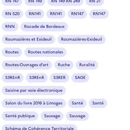
RN 147
RN 149
RN 149 RN 249
RN 21
RN 520
RN141
RN141
RN147
RN147
RNN
Rocade de Bordeaux
Roumazières et Exideuil
Roumazières-Exideuil
Routes
Routes nationales
Routes-Ouvrages d’art
Ruche
Ruralité
S3REnR
S3REnR
S3RER
SAGE
Saisine par voie électronique
Salon du livre 2016 à Limoges
Santé
Santé
Santé publique
Sauvage
Sauvage
Schéma de Cohérence Territoriale