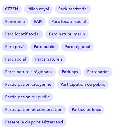
a
r
6TZEN
Milan royal
Pack territorial
t
i
Panorama
PAPI
Parc locatif social
c
l
Parc locatif social
Parc naturel marin
e
s
Parc privé
Parc public
Parc régional
Parc social
Parcs naturels
Parcs naturels régionaux
Parkings
Partenariat
Participation citoyenne
Participation du public
Participation du public
Participation et concertation
Particules fines
Passerelle du pont Mitterrand