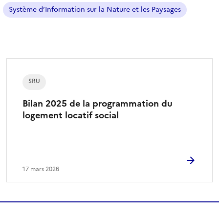
r
Système d’Information sur la Nature et les Paysages
e
s
é
l
e
c
SRU
t
Bilan 2025 de la programmation du
i
logement locatif social
o
n
n
é
)
17 mars 2026