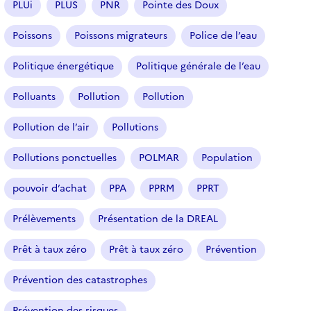
PLUi
PLUS
PNR
Pointe des Doux
Poissons
Poissons migrateurs
Police de l’eau
Politique énergétique
Politique générale de l’eau
Polluants
Pollution
Pollution
Pollution de l’air
Pollutions
Pollutions ponctuelles
POLMAR
Population
pouvoir d’achat
PPA
PPRM
PPRT
Prélèvements
Présentation de la DREAL
Prêt à taux zéro
Prêt à taux zéro
Prévention
Prévention des catastrophes
Prévention des risques