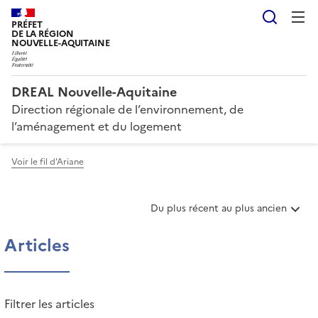
Reche
PRÉFET
DE LA RÉGION
NOUVELLE-AQUITAINE
DREAL Nouvelle-Aquitaine
Direction régionale de l’environnement, de
l’aménagement et du logement
Voir le fil d'Ariane
T
Du plus récent au plus ancien
r
i
Articles
e
r
l
e
Filtrer les articles
s