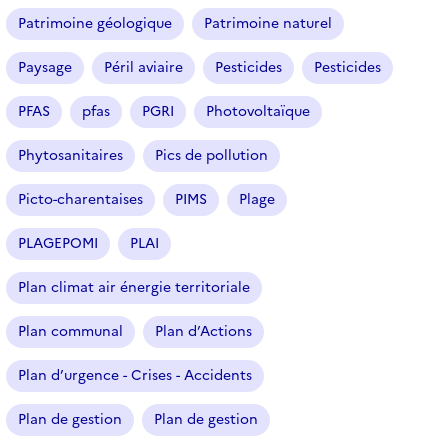
Patrimoine géologique
Patrimoine naturel
Paysage
Péril aviaire
Pesticides
Pesticides
PFAS
pfas
PGRI
Photovoltaïque
Phytosanitaires
Pics de pollution
Picto-charentaises
PIMS
Plage
PLAGEPOMI
PLAI
Plan climat air énergie territoriale
Plan communal
Plan d’Actions
Plan d’urgence - Crises - Accidents
Plan de gestion
Plan de gestion