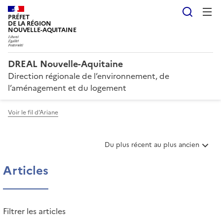
Reche
PRÉFET
DE LA RÉGION
NOUVELLE-AQUITAINE
DREAL Nouvelle-Aquitaine
Direction régionale de l’environnement, de
l’aménagement et du logement
Voir le fil d'Ariane
T
Du plus récent au plus ancien
r
i
Articles
e
r
l
e
Filtrer les articles
s