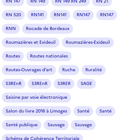
RN 147
RN 149
RN 149 RN 249
RN 21
RN 520
RN141
RN141
RN147
RN147
RNN
Rocade de Bordeaux
Roumazières et Exideuil
Roumazières-Exideuil
Routes
Routes nationales
Routes-Ouvrages d’art
Ruche
Ruralité
S3REnR
S3REnR
S3RER
SAGE
Saisine par voie électronique
Salon du livre 2016 à Limoges
Santé
Santé
Santé publique
Sauvage
Sauvage
Schéma de Cohérence Territoriale