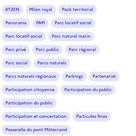
a
r
6TZEN
Milan royal
Pack territorial
t
i
Panorama
PAPI
Parc locatif social
c
l
Parc locatif social
Parc naturel marin
e
s
Parc privé
Parc public
Parc régional
Parc social
Parcs naturels
Parcs naturels régionaux
Parkings
Partenariat
Participation citoyenne
Participation du public
Participation du public
Participation et concertation
Particules fines
Passerelle du pont Mitterrand