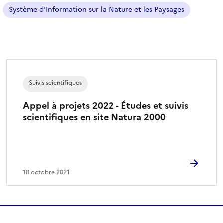
f
Système d’Information sur la Nature et les Paysages
i
l
t
r
e
s
Suivis scientifiques
é
l
Appel à projets 2022 - Études et suivis
e
scientifiques en site Natura 2000
c
t
i
o
n
18 octobre 2021
n
é
)