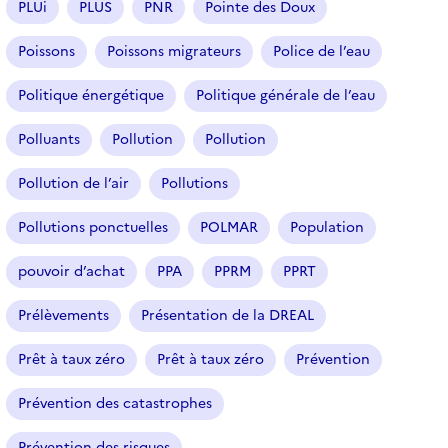
PLUi
PLUS
PNR
Pointe des Doux
Poissons
Poissons migrateurs
Police de l’eau
Politique énergétique
Politique générale de l’eau
Polluants
Pollution
Pollution
Pollution de l’air
Pollutions
Pollutions ponctuelles
POLMAR
Population
pouvoir d’achat
PPA
PPRM
PPRT
Prélèvements
Présentation de la DREAL
Prêt à taux zéro
Prêt à taux zéro
Prévention
Prévention des catastrophes
Prévention des risques