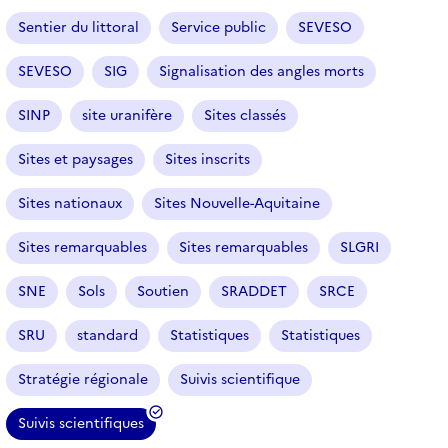
Sentier du littoral
Service public
SEVESO
SEVESO
SIG
Signalisation des angles morts
SINP
site uranifère
Sites classés
Sites et paysages
Sites inscrits
Sites nationaux
Sites Nouvelle-Aquitaine
Sites remarquables
Sites remarquables
SLGRI
SNE
Sols
Soutien
SRADDET
SRCE
SRU
standard
Statistiques
Statistiques
Stratégie régionale
Suivis scientifique
Suivis scientifiques
(