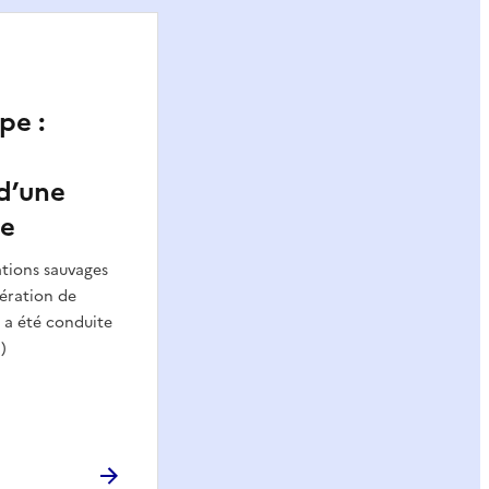
pe :
d’une
ée
ations sauvages
ération de
 a été conduite
)