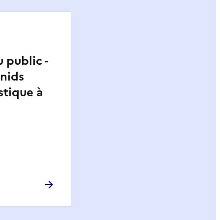
 public -
 nids
stique à