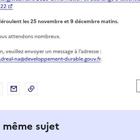
722
 déroulent les 25 novembre et 9 décembre matins.
 vous attendons nombreux.
, veuillez envoyer un message à l’adresse :
.dreal-na@developpement-durable.gouv.fr
.
 Facebook
er sur X
Partager sur LinkedIn
Partager par email
Copier le lien de la page dans le presse-pap
e même sujet