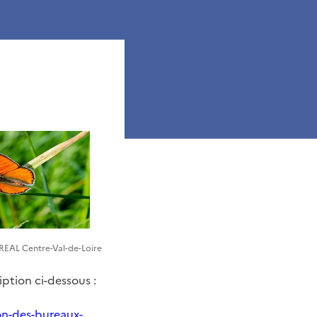
DREAL Centre-Val-de-Loire
iption ci-dessous :
on-des-bureaux-