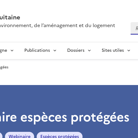
itaine
’environnement, de l’aménagement et du logement
Re
igne
Publications
Dossiers
Sites utiles
égées
ire espèces protégées
Webinaire
Espèces protégées