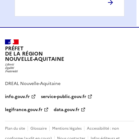
PRÉFET
DE LA RÉGION
NOUVELLE-AQUITAINE
DREAL Nouvelle-Aquitaine
info.gouv.fr
service-public.gouv.fr
legifrance.gouv.fr
data.gouv.fr
Plan du site
Glossaire
Mentions légales
Accessibilité : non
conforme (audit en cours)
Nous contacter
Infos éditeurs et