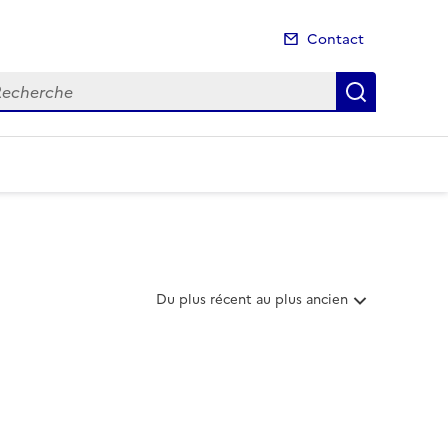
Contact
cherche
Recherch
T
Du plus récent au plus ancien
r
i
e
r
l
e
s