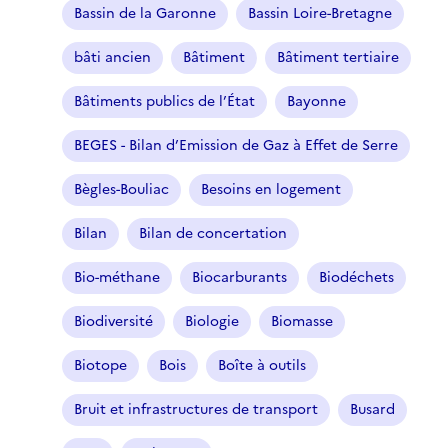
Bassin de la Garonne
Bassin Loire-Bretagne
bâti ancien
Bâtiment
Bâtiment tertiaire
Bâtiments publics de l’État
Bayonne
BEGES - Bilan d’Emission de Gaz à Effet de Serre
Bègles-Bouliac
Besoins en logement
Bilan
Bilan de concertation
Bio-méthane
Biocarburants
Biodéchets
Biodiversité
Biologie
Biomasse
Biotope
Bois
Boîte à outils
Bruit et infrastructures de transport
Busard