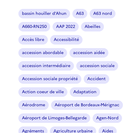
bassin houiller d’Ahun
A63
A63 nord
A660-RN250
AAP 2022
Abeilles
Accès libre
Accessibilité
accession abordable
accession aidée
accession intermédiaire
accession sociale
Accession sociale propriété
Accident
Action coeur de ville
Adaptation
Aérodrome
Aéroport de Bordeaux-Mérignac
Aéroport de Limoges-Bellegarde
Agen-Nord
Agréments
Agriculture urbaine
Aides