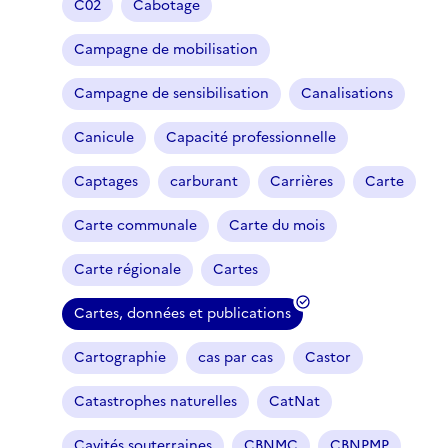
C02
Cabotage
Campagne de mobilisation
Campagne de sensibilisation
Canalisations
Canicule
Capacité professionnelle
Captages
carburant
Carrières
Carte
Carte communale
Carte du mois
Carte régionale
Cartes
Cartes, données et publications
(
f
Cartographie
cas par cas
Castor
i
l
Catastrophes naturelles
CatNat
t
r
Cavités souterraines
CBNMC
CBNPMP