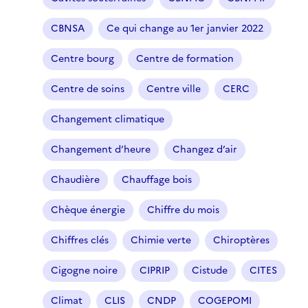
e
CBNSA
Ce qui change au 1er janvier 2022
s
é
Centre bourg
Centre de formation
l
e
Centre de soins
Centre ville
CERC
c
t
Changement climatique
i
o
Changement d’heure
Changez d’air
n
n
Chaudière
Chauffage bois
é
Chèque énergie
Chiffre du mois
)
Chiffres clés
Chimie verte
Chiroptères
Cigogne noire
CIPRIP
Cistude
CITES
Climat
CLIS
CNDP
COGEPOMI