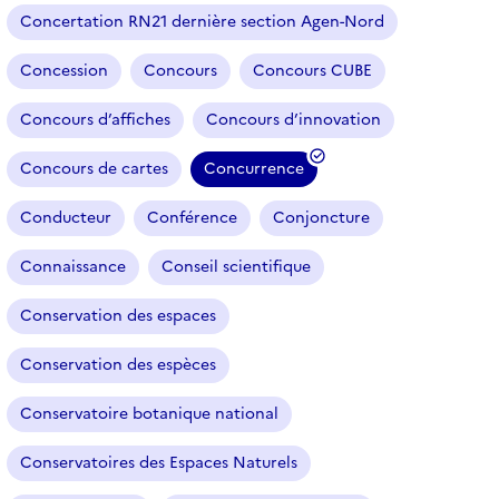
Concertation RN21 dernière section Agen-Nord
Concession
Concours
Concours CUBE
Concours d’affiches
Concours d’innovation
Concours de cartes
Concurrence
(
f
Conducteur
Conférence
Conjoncture
i
l
Connaissance
Conseil scientifique
t
r
Conservation des espaces
e
Conservation des espèces
s
é
Conservatoire botanique national
l
e
Conservatoires des Espaces Naturels
c