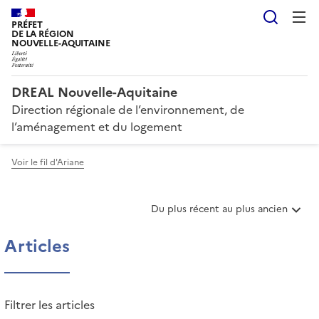
Reche
PRÉFET
DE LA RÉGION
NOUVELLE-AQUITAINE
DREAL Nouvelle-Aquitaine
Direction régionale de l’environnement, de
l’aménagement et du logement
Voir le fil d'Ariane
T
Du plus récent au plus ancien
r
i
Articles
e
r
l
e
Filtrer les articles
s