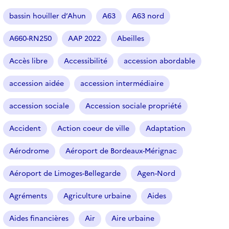
a
r
bassin houiller d’Ahun
A63
A63 nord
t
i
A660-RN250
AAP 2022
Abeilles
c
l
Accès libre
Accessibilité
accession abordable
e
s
accession aidée
accession intermédiaire
accession sociale
Accession sociale propriété
Accident
Action coeur de ville
Adaptation
Aérodrome
Aéroport de Bordeaux-Mérignac
Aéroport de Limoges-Bellegarde
Agen-Nord
Agréments
Agriculture urbaine
Aides
Aides financières
Air
Aire urbaine