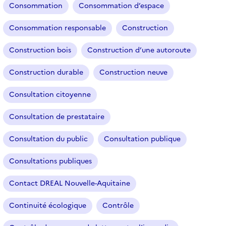
t
Consommation
Consommation d’espace
i
o
Consommation responsable
Construction
n
n
Construction bois
Construction d’une autoroute
é
Construction durable
Construction neuve
)
Consultation citoyenne
Consultation de prestataire
Consultation du public
Consultation publique
Consultations publiques
Contact DREAL Nouvelle-Aquitaine
Continuité écologique
Contrôle