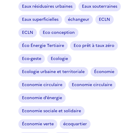
e
Eaux résiduaires urbaines
Eaux souterraines
c
t
Eaux superficielles
échangeur
ECLN
i
o
ECLN
Eco conception
n
n
Éco Énergie Tertiaire
Eco prêt à taux zéro
é
Eco-geste
Ecologie
)
Ecologie urbaine et territoriale
Économie
Economie circulaire
Economie circulaire
Economie d’énergie
Economie sociale et solidaire
Économie verte
écoquartier