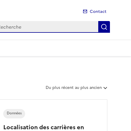
Contact
cherche
Recherch
T
Du plus récent au plus ancien
r
i
e
r
Données
l
e
Localisation des carrières en
s