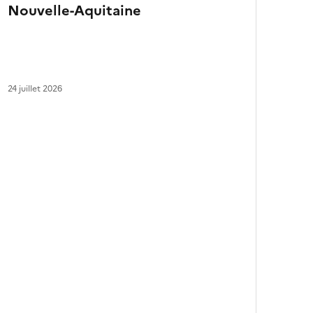
Nouvelle-Aquitaine
a
r
t
i
c
l
24 juillet 2026
e
s