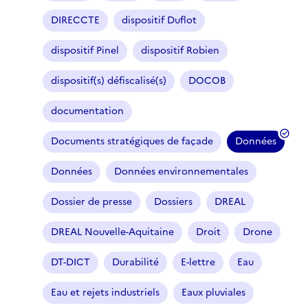
DIRECCTE
dispositif Duflot
dispositif Pinel
dispositif Robien
dispositif(s) défiscalisé(s)
DOCOB
documentation
Documents stratégiques de façade
Données
(
f
Données
Données environnementales
i
l
Dossier de presse
Dossiers
DREAL
t
r
DREAL Nouvelle-Aquitaine
Droit
Drone
e
DT-DICT
Durabilité
E-lettre
Eau
s
é
Eau et rejets industriels
Eaux pluviales
l