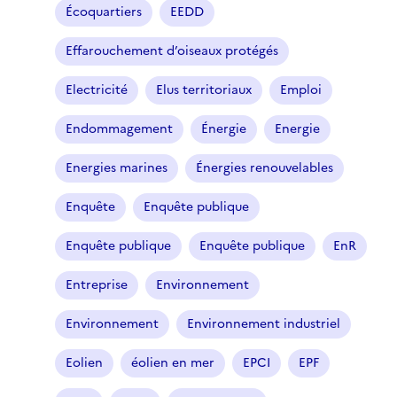
Écoquartiers
EEDD
Effarouchement d’oiseaux protégés
Electricité
Elus territoriaux
Emploi
Endommagement
Énergie
Energie
Energies marines
Énergies renouvelables
Enquête
Enquête publique
Enquête publique
Enquête publique
EnR
Entreprise
Environnement
Environnement
Environnement industriel
Eolien
éolien en mer
EPCI
EPF