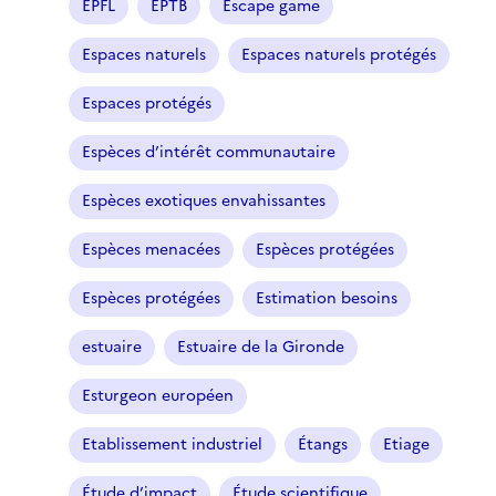
EPFL
EPTB
Escape game
)
Espaces naturels
Espaces naturels protégés
Espaces protégés
Espèces d’intérêt communautaire
Espèces exotiques envahissantes
Espèces menacées
Espèces protégées
Espèces protégées
Estimation besoins
estuaire
Estuaire de la Gironde
Esturgeon européen
Etablissement industriel
Étangs
Etiage
Étude d’impact
Étude scientifique