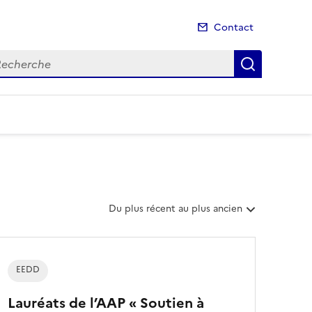
Contact
cherche
Recherch
T
Du plus récent au plus ancien
r
i
e
r
EEDD
l
e
Lauréats de l’AAP « Soutien à
s