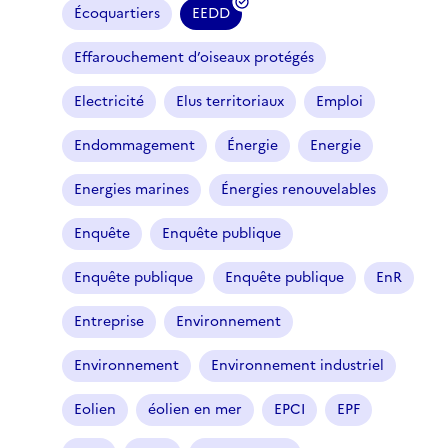
Écoquartiers
EEDD
(
f
Effarouchement d’oiseaux protégés
i
l
Electricité
Elus territoriaux
Emploi
t
r
Endommagement
Énergie
Energie
e
Energies marines
Énergies renouvelables
s
é
Enquête
Enquête publique
l
e
Enquête publique
Enquête publique
EnR
c
t
Entreprise
Environnement
i
o
Environnement
Environnement industriel
n
n
Eolien
éolien en mer
EPCI
EPF
é