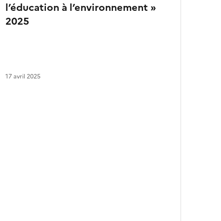
l’éducation à l’environnement »
a
r
2025
t
i
c
l
e
s
17 avril 2025