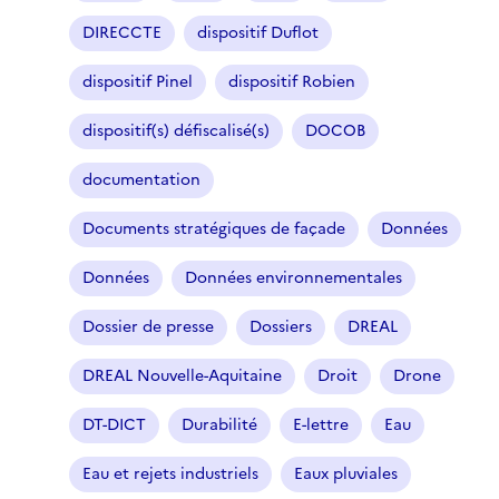
DIRECCTE
dispositif Duflot
dispositif Pinel
dispositif Robien
dispositif(s) défiscalisé(s)
DOCOB
documentation
Documents stratégiques de façade
Données
Données
Données environnementales
Dossier de presse
Dossiers
DREAL
DREAL Nouvelle-Aquitaine
Droit
Drone
DT-DICT
Durabilité
E-lettre
Eau
Eau et rejets industriels
Eaux pluviales