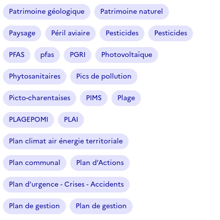
e
Patrimoine géologique
Patrimoine naturel
c
t
Paysage
Péril aviaire
Pesticides
Pesticides
i
o
PFAS
pfas
PGRI
Photovoltaïque
n
n
Phytosanitaires
Pics de pollution
é
Picto-charentaises
PIMS
Plage
)
PLAGEPOMI
PLAI
Plan climat air énergie territoriale
Plan communal
Plan d’Actions
Plan d’urgence - Crises - Accidents
Plan de gestion
Plan de gestion