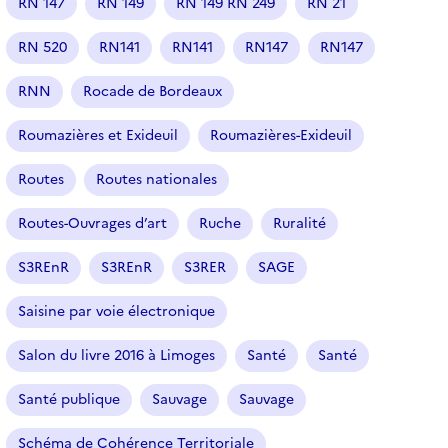
RN 147
RN 149
RN 149 RN 249
RN 21
RN 520
RN141
RN141
RN147
RN147
RNN
Rocade de Bordeaux
Roumazières et Exideuil
Roumazières-Exideuil
Routes
Routes nationales
Routes-Ouvrages d’art
Ruche
Ruralité
S3REnR
S3REnR
S3RER
SAGE
Saisine par voie électronique
Salon du livre 2016 à Limoges
Santé
Santé
Santé publique
Sauvage
Sauvage
Schéma de Cohérence Territoriale