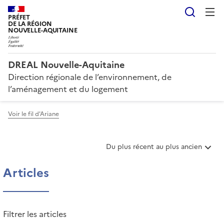
Reche
PRÉFET
DE LA RÉGION
NOUVELLE-AQUITAINE
DREAL Nouvelle-Aquitaine
Direction régionale de l’environnement, de
l’aménagement et du logement
Voir le fil d'Ariane
T
Du plus récent au plus ancien
r
i
Articles
e
r
l
e
Filtrer les articles
s