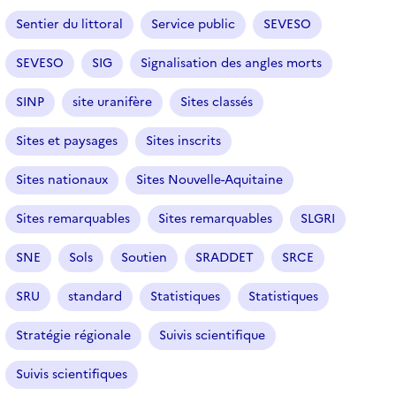
Sentier du littoral
Service public
SEVESO
SEVESO
SIG
Signalisation des angles morts
SINP
site uranifère
Sites classés
Sites et paysages
Sites inscrits
Sites nationaux
Sites Nouvelle-Aquitaine
Sites remarquables
Sites remarquables
SLGRI
SNE
Sols
Soutien
SRADDET
SRCE
SRU
standard
Statistiques
Statistiques
Stratégie régionale
Suivis scientifique
Suivis scientifiques