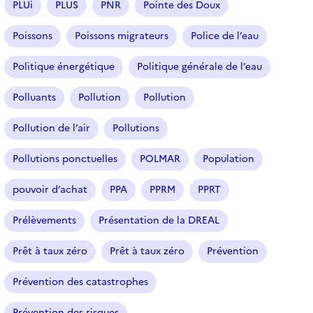
PLUi
PLUS
PNR
Pointe des Doux
Poissons
Poissons migrateurs
Police de l’eau
Politique énergétique
Politique générale de l’eau
Polluants
Pollution
Pollution
Pollution de l’air
Pollutions
Pollutions ponctuelles
POLMAR
Population
pouvoir d’achat
PPA
PPRM
PPRT
Prélèvements
Présentation de la DREAL
Prêt à taux zéro
Prêt à taux zéro
Prévention
Prévention des catastrophes
Prévention des risques