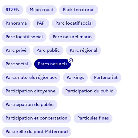
a
r
6TZEN
Milan royal
Pack territorial
t
i
Panorama
PAPI
Parc locatif social
c
l
Parc locatif social
Parc naturel marin
e
s
Parc privé
Parc public
Parc régional
Parc social
Parcs naturels
(
f
Parcs naturels régionaux
Parkings
Partenariat
i
l
Participation citoyenne
Participation du public
t
r
Participation du public
e
Participation et concertation
Particules fines
s
é
Passerelle du pont Mitterrand
l