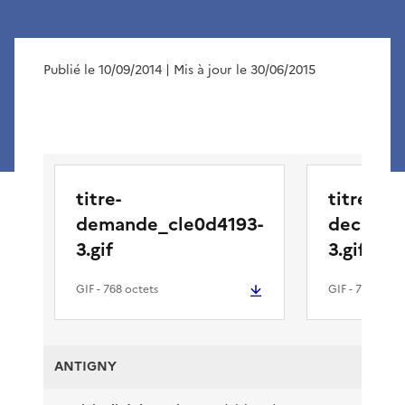
Publié le 10/09/2014
| Mis à jour le 30/06/2015
titre-
titre-
demande_cle0d4193-
decision
3.gif
3.gif
GIF
- 768 octets
GIF
- 704 octe
ANTIGNY