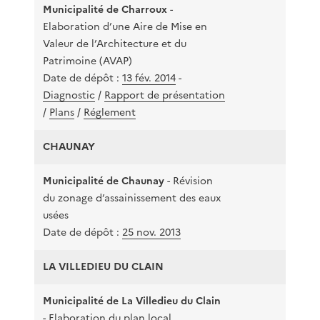
Municipalité de Charroux
-
Elaboration d’une Aire de Mise en
Valeur de l’Architecture et du
10
Patrimoine (AVAP)
Date de dépôt :
13 fév. 2014
-
Diagnostic
/
Rapport de présentation
/
Plans
/
Réglement
CHAUNAY
Municipalité de Chaunay
- Révision
du zonage d’assainissement des eaux
20 
usées
Date de dépôt :
25 nov. 2013
LA VILLEDIEU DU CLAIN
Municipalité de La Villedieu du Clain
- Elaboration du plan local
15