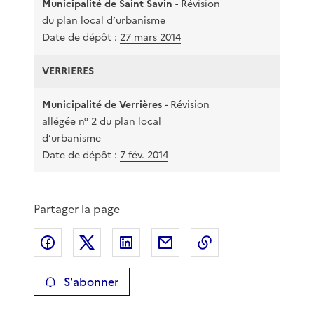
Municipalité de Saint Savin
- Révision
5
du plan local d’urbanisme
Date de dépôt :
27 mars 2014
VERRIERES
Municipalité de Verrières
- Révision
allégée n° 2 du plan local
3 
d’urbanisme
Date de dépôt :
7 fév. 2014
Partager la page
Partager sur Facebook
Partager sur X
Partager sur LinkedIn
Partager par email
Copier le lien de 
S'abonner