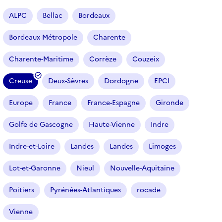
a
r
ALPC
Bellac
Bordeaux
t
i
Bordeaux Métropole
Charente
c
l
Charente-Maritime
Corrèze
Couzeix
e
s
Creuse
Deux-Sèvres
Dordogne
EPCI
(
f
Europe
France
France-Espagne
Gironde
i
l
Golfe de Gascogne
Haute-Vienne
Indre
t
r
Indre-et-Loire
Landes
Landes
Limoges
e
Lot-et-Garonne
Nieul
Nouvelle-Aquitaine
s
é
Poitiers
Pyrénées-Atlantiques
rocade
l
e
Vienne
c