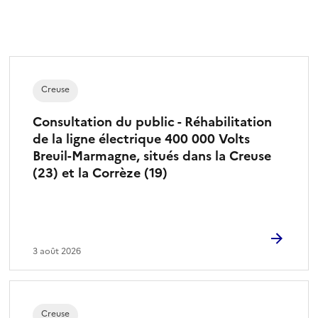
t
i
o
n
n
Creuse
é
)
Consultation du public - Réhabilitation
de la ligne électrique 400 000 Volts
Breuil-Marmagne, situés dans la Creuse
(23) et la Corrèze (19)
3 août 2026
Creuse