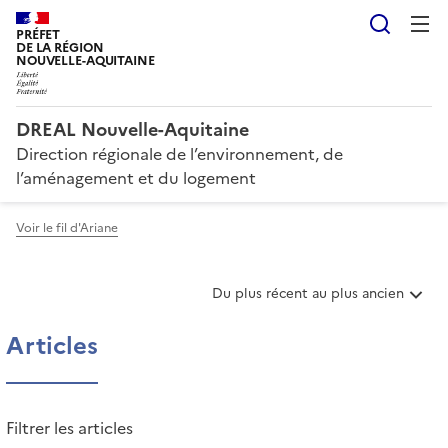
Reche
PRÉFET
DE LA RÉGION
NOUVELLE-AQUITAINE
DREAL Nouvelle-Aquitaine
Direction régionale de l’environnement, de
l’aménagement et du logement
Voir le fil d'Ariane
T
Du plus récent au plus ancien
r
i
Articles
e
r
l
e
Filtrer les articles
s